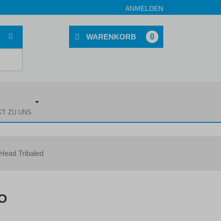
ANMELDEN
0
KT ZU UNS
Head Tribaled
O