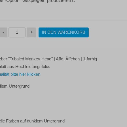
ber-Option "Gespiegelt" produzieren?:
-
+
IN DEN WARENKORB
leber
"Tribaled Monkey Head"
| Affe, Äffchen | 1-farbig
lott aus Hochleistungsfolie.
tät bitte hier klicken
ellem Untergrund
elle Farben auf dunklem Untergrund