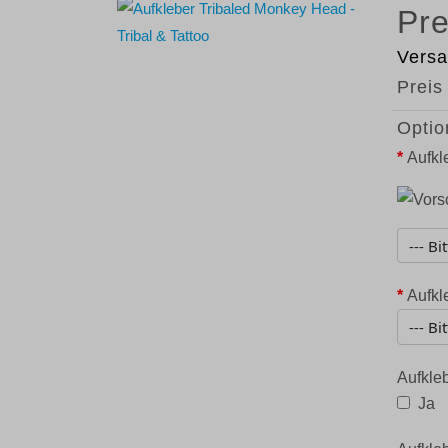
Versa
Preis
Optio
*
Aufkl
*
Aufkl
Aufkleb
Ja