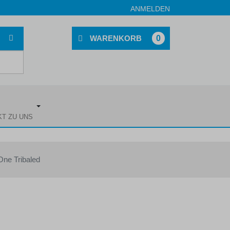
ANMELDEN
0
KT ZU UNS
One Tribaled