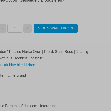
ber-Option "Gespiegelt" produzieren?:
-
+
IN DEN WARENKORB
leber
"Tribaled Horse One"
| Pferd, Gaul, Ross | 1-farbig
lott aus Hochleistungsfolie.
tät bitte hier klicken
ellem Untergrund
elle Farben auf dunklem Untergrund