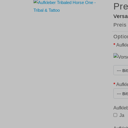
Versa
Preis
Optio
*
Aufkl
*
Aufkl
Aufkleb
Ja